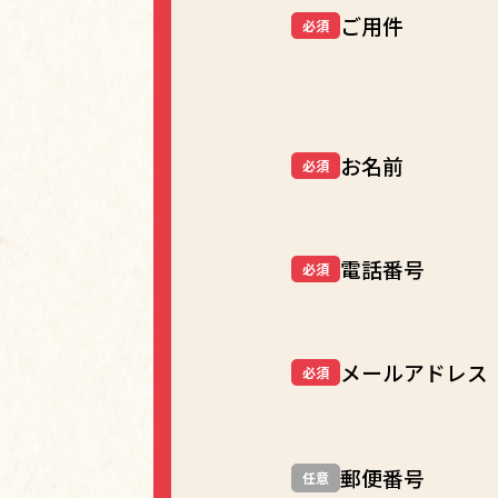
ご用件
必須
お名前
必須
電話番号
必須
メールアドレス
必須
郵便番号
任意